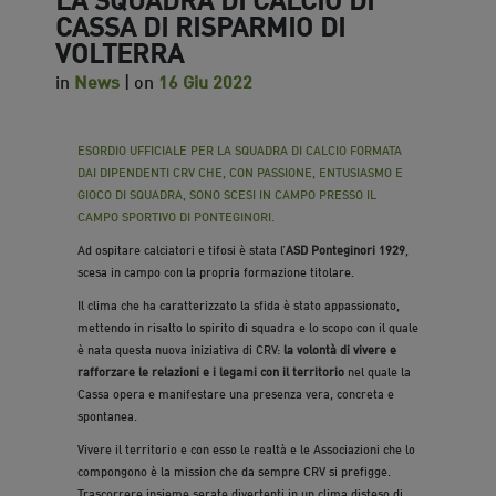
CASSA DI RISPARMIO DI
VOLTERRA
in
News
| on
16 Giu 2022
ESORDIO UFFICIALE PER LA SQUADRA DI CALCIO FORMATA
DAI DIPENDENTI CRV CHE, CON PASSIONE, ENTUSIASMO E
GIOCO DI SQUADRA, SONO SCESI IN CAMPO PRESSO IL
CAMPO SPORTIVO DI PONTEGINORI.
Ad ospitare calciatori e tifosi è stata l’
ASD Ponteginori 1929
,
scesa in campo con la propria formazione titolare.
Il clima che ha caratterizzato la sfida è stato appassionato,
mettendo in risalto lo spirito di squadra e lo scopo con il quale
è nata questa nuova iniziativa di CRV:
la volontà di vivere e
rafforzare le relazioni e i legami con il territorio
nel quale la
Cassa opera e manifestare una presenza vera, concreta e
spontanea.
Vivere il territorio e con esso le realtà e le Associazioni che lo
compongono è la mission che da sempre CRV si prefigge.
Trascorrere insieme serate divertenti in un clima disteso di