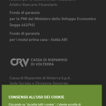
Arbitro Bancario Finanziario
Fondo di garanzia
per le PMI del Ministero dello Sviluppo Economico
(legge 662/96)
Fondo di garanzia
per i mutui prima casa - Guida ABI
Cassa di Risparmio di Volterra S.p.A.
Sede Sociale e Direzione Generale
Piazza dei Priori, 16 - 56048 Volterra (PI)
Tel.
0588 91111
CONSENSO ALL’USO DEI COOKIE
Fax. 0588 86940
Cliccando su “Accetta tutti i cookie”, l'utente accetta di
Segui la pagina