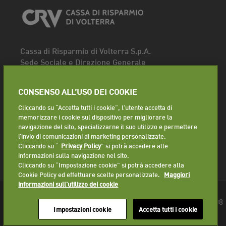
Cassa di Risparmio di Volterra S.p.A.
Sede Sociale e Direzione Generale
Piazza dei Priori, 16 - 56048 Volterra (PI)
Tel.
0588 91111
CONSENSO ALL’USO DEI COOKIE
Fax. 0588 86940
Cliccando su “Accetta tutti i cookie”, l'utente accetta di
Segui la pagina
memorizzare i cookie sul dispositivo per migliorare la
navigazione del sito, specializzarne il suo utilizzo e permettere
Lavora con noi
l’invio di comunicazioni di marketing personalizzate.
Cliccando su “
Privacy Policy
” si potrà accedere alle
informazioni sulla navigazione nel sito.
Cliccando su “Impostazione cookie” si potrà accedere alla
Cookie Policy ed effettuare scelte personalizzate.
Maggiori
informazioni sull'utilizzo dei cookie
© 2018 Cassa di Risparmio di Volterra S.p.A. - P.IVA 01225610508
Impostazioni cookie
Accetta tutti i cookie