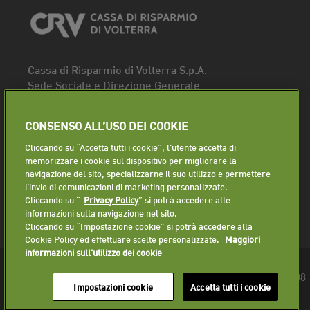
Cassa di Risparmio di Volterra S.p.A.
Sede Sociale e Direzione Generale
Piazza dei Priori, 16 - 56048 Volterra (PI)
Tel.
0588 91111
CONSENSO ALL’USO DEI COOKIE
Fax. 0588 86940
Cliccando su “Accetta tutti i cookie”, l'utente accetta di
Segui la pagina
memorizzare i cookie sul dispositivo per migliorare la
navigazione del sito, specializzarne il suo utilizzo e permettere
Lavora con noi
l’invio di comunicazioni di marketing personalizzate.
Cliccando su “
Privacy Policy
” si potrà accedere alle
informazioni sulla navigazione nel sito.
Cliccando su “Impostazione cookie” si potrà accedere alla
Cookie Policy ed effettuare scelte personalizzate.
Maggiori
informazioni sull'utilizzo dei cookie
© 2018 Cassa di Risparmio di Volterra S.p.A. - P.IVA 01225610508
Impostazioni cookie
Accetta tutti i cookie