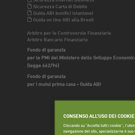
Sicurezza Carta di Debito
Guida ABI bonifici istantanei
Guida on line ABI alla Brexit
Arbitro per le Controversie Finanziarie
Arbitro Bancario Finanziario
Fondo di garanzia
per le PMI del Ministero dello Sviluppo Economic
(legge 662/96)
Fondo di garanzia
per i mutui prima casa - Guida ABI
CONSENSO ALL’USO DEI COOKIE
Cliccando su “Accetta tutti i cookie”, l'ut
navigazione del sito, specializzarne il suo