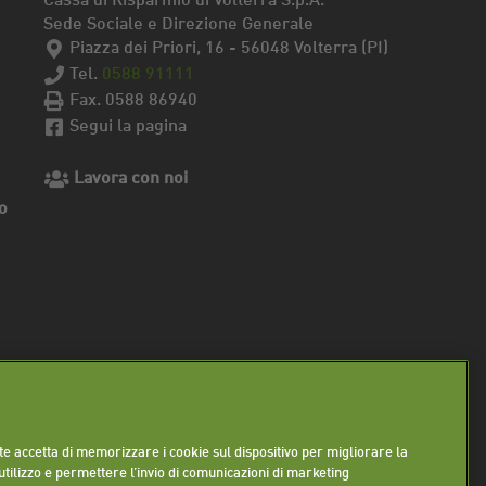
Sede Sociale e Direzione Generale
Piazza dei Priori, 16 - 56048 Volterra (PI)
Tel.
0588 91111
Fax. 0588 86940
Segui la pagina
Lavora con noi
o
ente accetta di memorizzare i cookie sul dispositivo per migliorare la
 utilizzo e permettere l’invio di comunicazioni di marketing