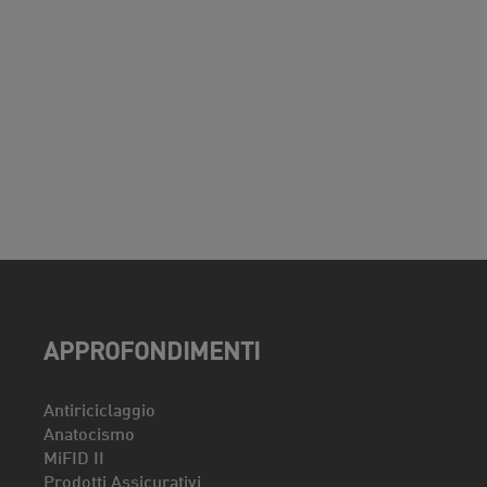
APPROFONDIMENTI
Antiriciclaggio
Anatocismo
MiFID II
Prodotti Assicurativi