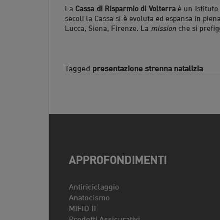
La
Cassa di Risparmio di Volterra
è un Istituto 
secoli la Cassa si è evoluta ed espansa in pien
Lucca, Siena, Firenze. La
mission
che si prefig
Tagged
presentazione strenna natalizia
APPROFONDIMENTI
Antiriciclaggio
Anatocismo
MiFID II
Prodotti Assicurativi