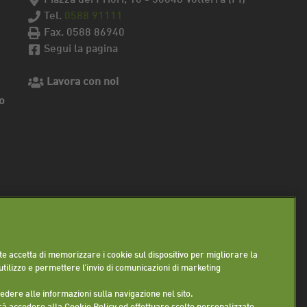
Tel.
0588 91111
Fax. 0588 86940
Segui la pagina
Lavora con noi
o
ente accetta di memorizzare i cookie sul dispositivo per migliorare la
 utilizzo e permettere l’invio di comunicazioni di marketing
cedere alle informazioni sulla navigazione nel sito.
rà accedere alla Cookie Policy ed effettuare scelte personalizzate.