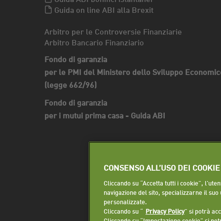
Guida on line ABI alla Brexit
Arbitro per le Controversie Finanziarie
Arbitro Bancario Finanziario
Fondo di garanzia
per le PMI del Ministero dello Sviluppo Economic
(legge 662/96)
Fondo di garanzia
per i mutui prima casa - Guida ABI
CONSENSO ALL’USO DEI COOKIE
Cliccando su “Accetta tutti i cookie”, l'ut
navigazione del sito, specializzarne il suo
personalizzate.
Cliccando su “
Privacy Policy
” si potrà ac
Cliccando su “Impostazione cookie” si pot