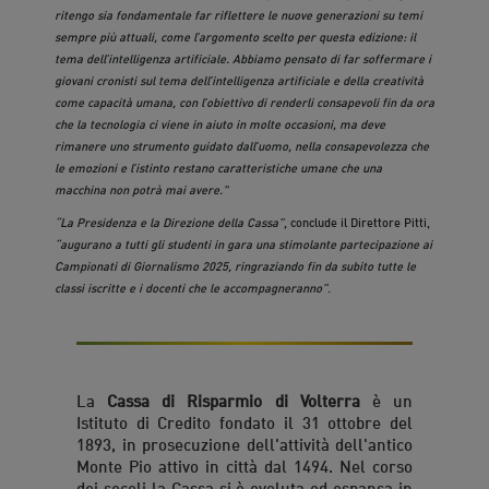
ritengo sia fondamentale far riflettere le nuove generazioni su temi
sempre più attuali, come l’argomento scelto per questa edizione: il
tema dell’intelligenza artificiale. Abbiamo pensato di far soffermare i
giovani cronisti sul tema dell’intelligenza artificiale e della creatività
come capacità umana, con l’obiettivo di renderli consapevoli fin da ora
che la tecnologia ci viene in aiuto in molte occasioni, ma deve
rimanere uno strumento guidato dall’uomo, nella consapevolezza che
le emozioni e l’istinto restano caratteristiche umane che una
macchina non potrà mai avere."
“La Presidenza e la Direzione della Cassa”
, conclude il Direttore Pitti,
“augurano a tutti gli studenti in gara una stimolante partecipazione ai
Campionati di Giornalismo 2025, ringraziando fin da subito tutte le
classi iscritte e i docenti che le accompagneranno”
.
La
Cassa di Risparmio di Volterra
è un
Istituto di Credito fondato il 31 ottobre del
1893, in prosecuzione dell'attività dell'antico
Monte Pio attivo in città dal 1494. Nel corso
dei secoli la Cassa si è evoluta ed espansa in