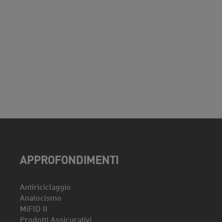
APPROFONDIMENTI
Antiriciclaggio
Anatocismo
MiFID II
Prodotti Assicurativi