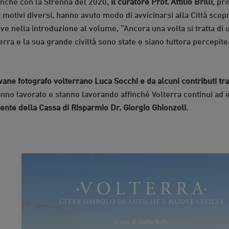
 anche con la Strenna del 2020,
il curatore Prof. Attilio Brilli
, pr
 motivi diversi, hanno avuto modo di avvicinarsi alla Città sco
rive nella introduzione al volume, “Ancora una volta si tratta di u
rra e la sua grande civiltà sono state e siano tuttora percepite
vane fotografo volterrano Luca Socchi e da alcuni contributi trat
no lavorato e stanno lavorando affinché Volterra continui ad e
ente della Cassa di Risparmio Dr. Giorgio Ghionzoli
.