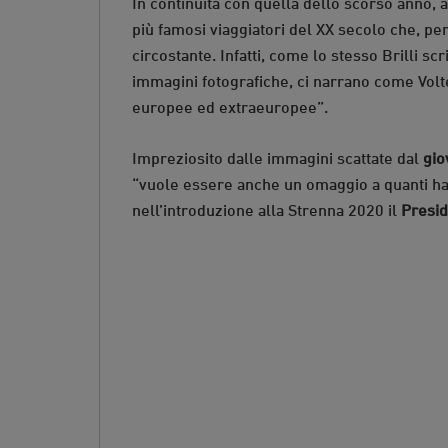
In continuità con quella dello scorso anno,
più famosi viaggiatori del XX secolo che, per
circostante. Infatti, come lo stesso Brilli sc
immagini fotografiche, ci narrano come Volte
europee ed extraeuropee”.
Impreziosito dalle immagini scattate dal
gio
“vuole essere anche un omaggio a quanti han
nell’introduzione alla Strenna 2020 il
Presid