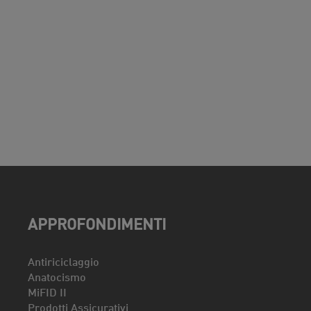
APPROFONDIMENTI
Antiriciclaggio
Anatocismo
MiFID II
Prodotti Assicurativi