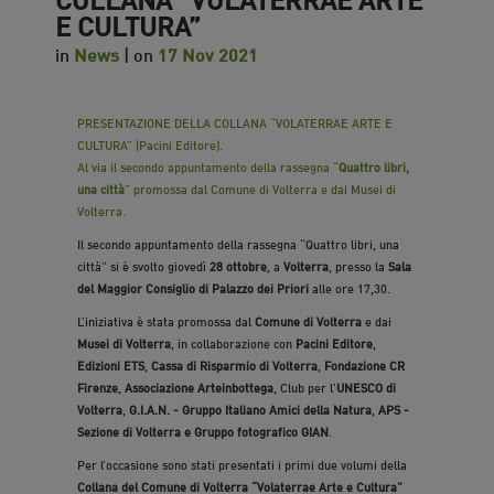
E CULTURA”
in
News
| on
17 Nov 2021
PRESENTAZIONE DELLA COLLANA “VOLATERRAE ARTE E
CULTURA” (Pacini Editore).
Al via il secondo appuntamento della rassegna “
Quattro libri,
una città
” promossa dal Comune di Volterra e dai Musei di
Volterra.
Il secondo appuntamento della rassegna “Quattro libri, una
città” si è svolto giovedì
28 ottobre
, a
Volterra
, presso la
Sala
del Maggior Consiglio di Palazzo dei Priori
alle ore 17,30.
L’iniziativa è stata promossa dal
Comune di Volterra
e dai
Musei di Volterra
, in collaborazione con
Pacini Editore
,
Edizioni ETS
,
Cassa di Risparmio di Volterra
,
Fondazione CR
Firenze
,
Associazione Arteinbottega
, Club per l'
UNESCO di
Volterra
,
G.I.A.N. - Gruppo Italiano Amici della Natura
,
APS -
Sezione di Volterra e Gruppo fotografico GIAN
.
Per l’occasione sono stati presentati i primi due volumi della
Collana del Comune di Volterra “Volaterrae Arte e Cultura”