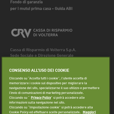
Fondo di garanzia
per i mutui prima casa - Guida ABI
Cassa di Risparmio di Volterra S.p.A.
Sede Sociale e Direzione Generale
Piazza dei Priori, 16 - 56048 Volterra (PI)
Tel.
0588 91111
CONSENSO ALL’USO DEI COOKIE
Fax. 0588 86940
Cliccando su “Accetta tutti i cookie”, l'utente accetta di
Segui la pagina
memorizzare i cookie sul dispositivo per migliorare la
navigazione del sito, specializzarne il suo utilizzo e permettere
Lavora con noi
l’invio di comunicazioni di marketing personalizzate.
Cliccando su “
Privacy Policy
” si potrà accedere alle
informazioni sulla navigazione nel sito.
Cliccando su “Impostazione cookie” si potrà accedere alla
Cookie Policy ed effettuare scelte personalizzate.
Maggiori