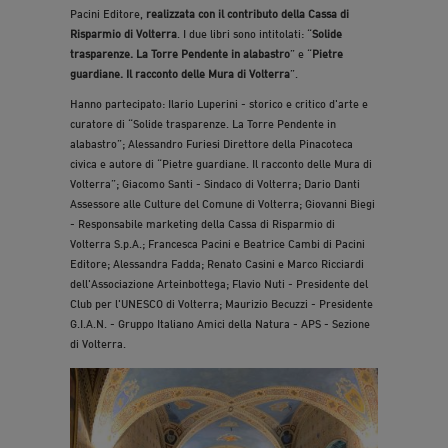
Pacini Editore,
realizzata con il contributo della Cassa di
Risparmio di Volterra
. I due libri sono intitolati: “
Solide
trasparenze. La Torre Pendente in alabastro
” e “
Pietre
guardiane. Il racconto delle Mura di Volterra
”.
Hanno partecipato: Ilario Luperini - storico e critico d'arte e
curatore di “Solide trasparenze. La Torre Pendente in
alabastro”; Alessandro Furiesi Direttore della Pinacoteca
civica e autore di “Pietre guardiane. Il racconto delle Mura di
Volterra”; Giacomo Santi - Sindaco di Volterra; Dario Danti
Assessore alle Culture del Comune di Volterra; Giovanni Biegi
- Responsabile marketing della Cassa di Risparmio di
Volterra S.p.A.; Francesca Pacini e Beatrice Cambi di Pacini
Editore; Alessandra Fadda; Renato Casini e Marco Ricciardi
dell'Associazione Arteinbottega; Flavio Nuti - Presidente del
Club per l'UNESCO di Volterra; Maurizio Becuzzi - Presidente
G.I.A.N. - Gruppo Italiano Amici della Natura - APS - Sezione
di Volterra.