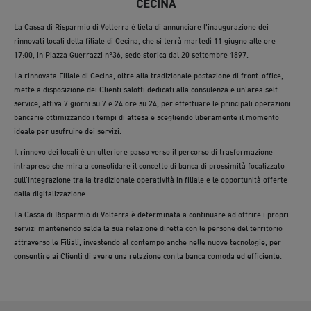
CECINA
07 Giu 2024
La Cassa di Risparmio di Volterra è lieta di annunciare l'inaugurazione dei
rinnovati locali della filiale di Cecina, che si terrà martedì 11 giugno alle ore
17:00, in Piazza Guerrazzi n°36, sede storica dal 20 settembre 1897.
La rinnovata Filiale di Cecina, oltre alla tradizionale postazione di front-office,
mette a disposizione dei Clienti salotti dedicati alla consulenza e un’area self-
service, attiva 7 giorni su 7 e 24 ore su 24, per effettuare le principali operazioni
bancarie ottimizzando i tempi di attesa e scegliendo liberamente il momento
ideale per usufruire dei servizi.
Il rinnovo dei locali è un ulteriore passo verso il percorso di trasformazione
intrapreso che mira a consolidare il concetto di banca di prossimità focalizzato
sull'integrazione tra la tradizionale operatività in filiale e le opportunità offerte
dalla digitalizzazione.
La Cassa di Risparmio di Volterra è determinata a continuare ad offrire i propri
servizi mantenendo salda la sua relazione diretta con le persone del territorio
attraverso le Filiali, investendo al contempo anche nelle nuove tecnologie, per
consentire ai Clienti di avere una relazione con la banca comoda ed efficiente.