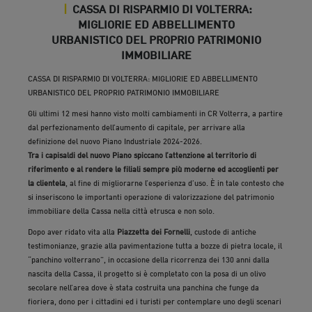
|
CASSA DI RISPARMIO DI VOLTERRA:
MIGLIORIE ED ABBELLIMENTO
URBANISTICO DEL PROPRIO PATRIMONIO
IMMOBILIARE
27 Mar 2024
CASSA DI RISPARMIO DI VOLTERRA: MIGLIORIE ED ABBELLIMENTO
URBANISTICO DEL PROPRIO PATRIMONIO IMMOBILIARE
Gli ultimi 12 mesi hanno visto molti cambiamenti in CR Volterra, a partire
dal perfezionamento dell’aumento di capitale, per arrivare alla
definizione del nuovo Piano Industriale 2024-2026.
Tra i capisaldi del nuovo Piano spiccano l’attenzione al territorio di
riferimento e al rendere le filiali sempre più moderne ed accoglienti per
la clientela
, al fine di migliorarne l’esperienza d’uso. È in tale contesto che
si inseriscono le importanti operazione di valorizzazione del patrimonio
immobiliare della Cassa nella città etrusca e non solo.
Dopo aver ridato vita alla
Piazzetta dei Fornelli
, custode di antiche
testimonianze, grazie alla pavimentazione tutta a bozze di pietra locale, il
“panchino volterrano”, in occasione della ricorrenza dei 130 anni dalla
nascita della Cassa, il progetto si è completato con la posa di un olivo
secolare nell’area dove è stata costruita una panchina che funge da
fioriera, dono per i cittadini ed i turisti per contemplare uno degli scenari