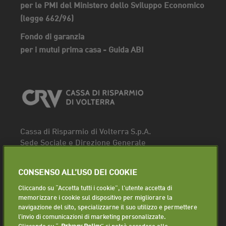
per le PMI del Ministero dello Sviluppo Economico
(legge 662/96)
Fondo di garanzia
per i mutui prima casa - Guida ABI
Cassa di Risparmio di Volterra S.p.A.
Sede Sociale e Direzione Generale
Piazza dei Priori, 16 - 56048 Volterra (PI)
Tel.
0588 91111
CONSENSO ALL’USO DEI COOKIE
Fax. 0588 86940
Cliccando su “Accetta tutti i cookie”, l'utente accetta di
Segui la pagina
memorizzare i cookie sul dispositivo per migliorare la
navigazione del sito, specializzarne il suo utilizzo e permettere
Lavora con noi
l’invio di comunicazioni di marketing personalizzate.
Cliccando su “
Privacy Policy
” si potrà accedere alle