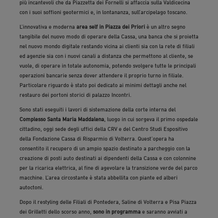
più incantevoli che da Piazzetta dei Fornelli si affaccia sulla Valdicecina
con i suoi soffioni geotermici e, in lontananza, sull’arcipelago toscano.
L’innovativa e moderna
area self in Piazza dei Priori
è un altro segno
tangibile del nuovo modo di operare della Cassa, una banca che si proietta
nel nuovo mondo digitale restando vicina ai clienti sia con la rete di filiali
ed agenzie sia con i nuovi canali a distanza che permettono al cliente, se
vuole, di operare in totale autonomia, potendo svolgere tutte le principali
operazioni bancarie senza dover attendere il proprio turno in filiale.
Particolare riguardo è stato poi dedicato ai minimi dettagli anche nel
restauro dei portoni storici di palazzo Incontri.
Sono stati eseguiti i lavori di sistemazione della corte interna del
Complesso Santa Maria Maddalena
, luogo in cui sorgeva il primo ospedale
cittadino, oggi sede degli uffici della CRV e del Centro Studi Espositivo
della Fondazione Cassa di Risparmio di Volterra. Quest’opera ha
consentito il recupero di un ampio spazio destinato a parcheggio con la
creazione di posti auto destinati ai dipendenti della Cassa e con colonnine
per la ricarica elettrica, al fine di agevolare la transizione verde del parco
macchine. L’area circostante è stata abbellita con piante ed alberi
autoctoni.
Dopo il restyling delle Filiali di Pontedera, Saline di Volterra e Pisa Piazza
dei Grilletti dello scorso anno,
sono in programma
e saranno avviati a