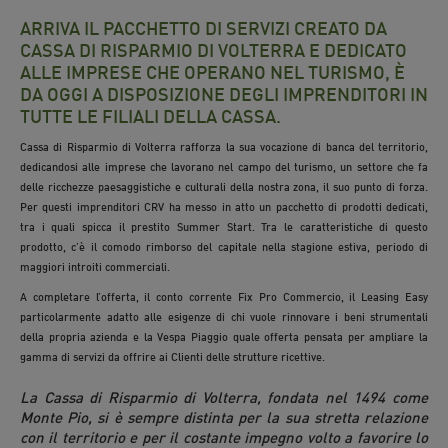
ARRIVA IL PACCHETTO DI SERVIZI CREATO DA
CASSA DI RISPARMIO DI VOLTERRA E DEDICATO
ALLE IMPRESE CHE OPERANO NEL TURISMO, È
DA OGGI A DISPOSIZIONE DEGLI IMPRENDITORI IN
TUTTE LE FILIALI DELLA CASSA.
Cassa di Risparmio di Volterra rafforza la sua vocazione di banca del territorio,
dedicandosi alle imprese che lavorano nel campo del turismo, un settore che fa
delle ricchezze paesaggistiche e culturali della nostra zona, il suo punto di forza.
Per questi imprenditori CRV ha messo in atto un pacchetto di prodotti dedicati,
tra i quali spicca il prestito Summer Start. Tra le caratteristiche di questo
prodotto, c’è il comodo rimborso del capitale nella stagione estiva, periodo di
maggiori introiti commerciali.
A completare l’offerta, il conto corrente Fix Pro Commercio, il Leasing Easy
particolarmente adatto alle esigenze di chi vuole rinnovare i beni strumentali
della propria azienda e la Vespa Piaggio quale offerta pensata per ampliare la
gamma di servizi da offrire ai Clienti delle strutture ricettive.
La Cassa di Risparmio di Volterra, fondata nel 1494 come
Monte Pio, si è sempre distinta per la sua stretta relazione
con il territorio e per il costante impegno volto a favorire lo