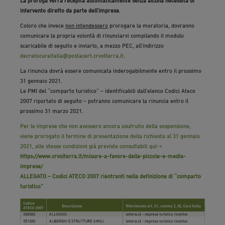
La proroga verrà recepita automaticamente senza alcuna necessità di
intervento diretto da parte dell’impresa
.
Coloro che invece
non intendessero
prorogare la moratoria, dovranno
comunicare la propria volontà di rinunciarvi compilando il modulo
scaricabile di seguito e inviarlo, a mezzo PEC, all’indirizzo
decretocuraitalia@postacert.crvolterra.it
.
La rinuncia dovrà essere comunicata inderogabilmente entro il prossimo
31 gennaio 2021.
Le PMI del “comparto turistico” – identificabili dall’elenco Codici Ateco
2007 riportato di seguito – potranno comunicare la rinuncia entro il
prossimo 31 marzo 2021.
Per le imprese che non avessero ancora usufruito della sospensione,
viene prorogato il termine di presentazione della richiesta al 31 gennaio
2021, alle stesse condizioni già previste consultabili qui->
https://www.crvolterra.it/misure-a-favore-delle-piccole-e-medie-
imprese/
ALLEGATO – Codici ATECO 2007 rientranti nella definizione di “comparto
turistico”