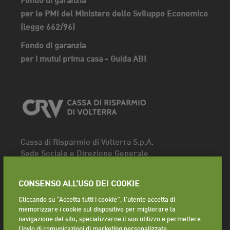
per le PMI del Ministero dello Sviluppo Economico
(legge 662/96)
Fondo di garanzia
per i mutui prima casa - Guida ABI
Cassa di Risparmio di Volterra S.p.A.
Sede Sociale e Direzione Generale
Piazza dei Priori, 16 - 56048 Volterra (PI)
Tel.
0588 91111
CONSENSO ALL’USO DEI COOKIE
Fax. 0588 86940
Cliccando su “Accetta tutti i cookie”, l'utente accetta di
Segui la pagina
memorizzare i cookie sul dispositivo per migliorare la
navigazione del sito, specializzarne il suo utilizzo e permettere
Lavora con noi
l’invio di comunicazioni di marketing personalizzate.