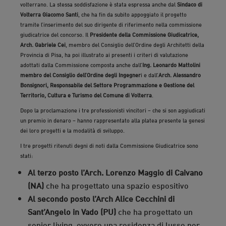
volterrano. La stessa soddisfazione è stata espressa anche dal
Sindaco di
Volterra Giacomo Santi
, che ha fin da subito appoggiato il progetto
tramite l’inserimento del suo dirigente di riferimento nella commissione
giudicatrice del concorso. Il
Presidente della Commissione Giudicatrice,
Arch. Gabriele Cei
, membro del Consiglio dell’Ordine degli Architetti della
Provincia di Pisa, ha poi illustrato ai presenti i criteri di valutazione
adottati dalla Commissione composta anche dall’
Ing. Leonardo Mattolini
membro del Consiglio dell’Ordine degli Ingegner
i e dall’
Arch. Alessandro
Bonsignori, Responsabile del Settore Programmazione e Gestione del
Territorio, Cultura e Turismo del Comune di Volterra
.
Dopo la proclamazione i tre professionisti vincitori – che si son aggiudicati
un premio in denaro – hanno rappresentato alla platea presente la genesi
dei loro progetti e la modalità di sviluppo.
I tre progetti ritenuti degni di noti dalla Commissione Giudicatrice sono
stati:
Al terzo posto l’Arch. Lorenzo Maggio di Caivano
(NA)
che ha progettato una spazio espositivo
Al secondo posto l’Arch Alice Cecchini di
Sant’Angelo in Vado (PU)
che ha progettato un
senior living, ovvero una residenza di lusso per