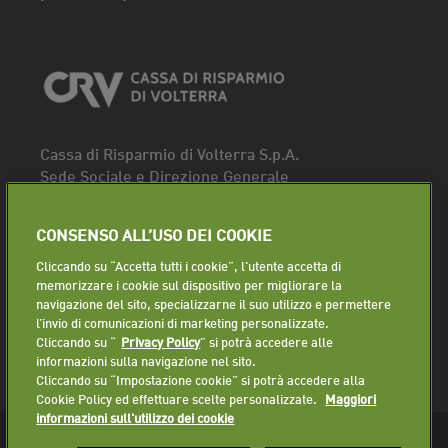
Cassa di Risparmio di Volterra S.p.A.
Sede Sociale e Direzione Generale
Piazza dei Priori, 16 - 56048 Volterra (PI)
Tel.
0588 91111
CONSENSO ALL’USO DEI COOKIE
Fax. 0588 86940
Cliccando su “Accetta tutti i cookie”, l'utente accetta di
Segui la pagina
memorizzare i cookie sul dispositivo per migliorare la
navigazione del sito, specializzarne il suo utilizzo e permettere
Lavora con noi
l’invio di comunicazioni di marketing personalizzate.
Cliccando su “
Privacy Policy
” si potrà accedere alle
informazioni sulla navigazione nel sito.
Cliccando su “Impostazione cookie” si potrà accedere alla
Cookie Policy ed effettuare scelte personalizzate.
Maggiori
informazioni sull'utilizzo dei cookie