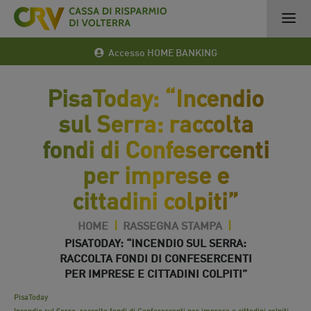
Accesso HOME BANKING
PisaToday: “Incendio
sul Serra: raccolta
fondi di Confesercenti
per imprese e
cittadini colpiti”
HOME
|
RASSEGNA STAMPA
|
PISATODAY: “INCENDIO SUL SERRA:
RACCOLTA FONDI DI CONFESERCENTI
PER IMPRESE E CITTADINI COLPITI”
27 Set 2018
PisaToday
Incendio sul Serra: raccolta fondi di Confesercenti per imprese e cittadini colpiti