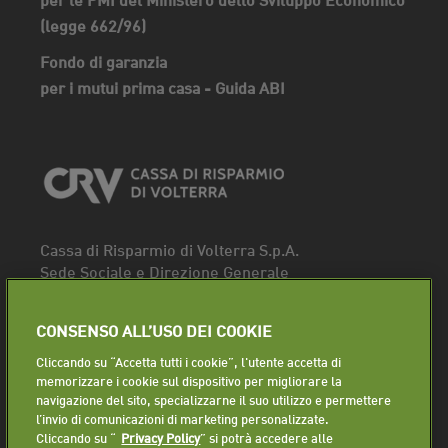
(legge 662/96)
Fondo di garanzia
per i mutui prima casa - Guida ABI
Cassa di Risparmio di Volterra S.p.A.
Sede Sociale e Direzione Generale
Piazza dei Priori, 16 - 56048 Volterra (PI)
Tel.
0588 91111
CONSENSO ALL’USO DEI COOKIE
Fax. 0588 86940
Cliccando su “Accetta tutti i cookie”, l'utente accetta di
Segui la pagina
memorizzare i cookie sul dispositivo per migliorare la
navigazione del sito, specializzarne il suo utilizzo e permettere
Lavora con noi
l’invio di comunicazioni di marketing personalizzate.
Cliccando su “
Privacy Policy
” si potrà accedere alle