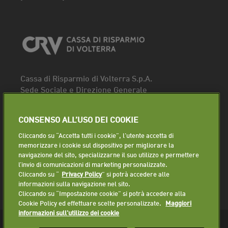
Cassa di Risparmio di Volterra S.p.A.
Sede Sociale e Direzione Generale
Piazza dei Priori, 16 - 56048 Volterra (PI)
Tel.
0588 91111
CONSENSO ALL’USO DEI COOKIE
Fax. 0588 86940
Cliccando su “Accetta tutti i cookie”, l'utente accetta di
Segui la pagina
memorizzare i cookie sul dispositivo per migliorare la
navigazione del sito, specializzarne il suo utilizzo e permettere
Lavora con noi
l’invio di comunicazioni di marketing personalizzate.
Cliccando su “
Privacy Policy
” si potrà accedere alle
informazioni sulla navigazione nel sito.
Cliccando su “Impostazione cookie” si potrà accedere alla
Cookie Policy ed effettuare scelte personalizzate.
Maggiori
informazioni sull'utilizzo dei cookie