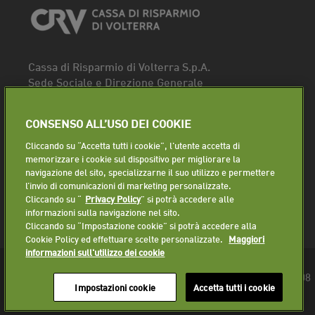
Cassa di Risparmio di Volterra S.p.A.
Sede Sociale e Direzione Generale
Piazza dei Priori, 16 - 56048 Volterra (PI)
Tel.
0588 91111
CONSENSO ALL’USO DEI COOKIE
Fax. 0588 86940
Cliccando su “Accetta tutti i cookie”, l'utente accetta di
Segui la pagina
memorizzare i cookie sul dispositivo per migliorare la
navigazione del sito, specializzarne il suo utilizzo e permettere
Lavora con noi
l’invio di comunicazioni di marketing personalizzate.
Cliccando su “
Privacy Policy
” si potrà accedere alle
informazioni sulla navigazione nel sito.
Cliccando su “Impostazione cookie” si potrà accedere alla
Cookie Policy ed effettuare scelte personalizzate.
Maggiori
informazioni sull'utilizzo dei cookie
© 2018 Cassa di Risparmio di Volterra S.p.A. - P.IVA 01225610508
Impostazioni cookie
Accetta tutti i cookie