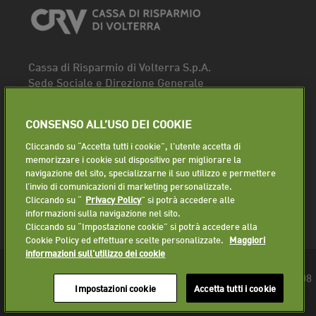
Cassa di Risparmio di Volterra S.p.A.
Sede Sociale e Direzione Generale
Piazza dei Priori, 16 - 56048 Volterra (PI)
Tel.
0588 91111
CONSENSO ALL’USO DEI COOKIE
Fax. 0588 86940
Cliccando su “Accetta tutti i cookie”, l'utente accetta di
Segui la pagina
memorizzare i cookie sul dispositivo per migliorare la
navigazione del sito, specializzarne il suo utilizzo e permettere
Lavora con noi
l’invio di comunicazioni di marketing personalizzate.
Cliccando su “
Privacy Policy
” si potrà accedere alle
informazioni sulla navigazione nel sito.
Cliccando su “Impostazione cookie” si potrà accedere alla
Cookie Policy ed effettuare scelte personalizzate.
Maggiori
informazioni sull'utilizzo dei cookie
© 2018 Cassa di Risparmio di Volterra S.p.A. - P.IVA 01225610508
Impostazioni cookie
Accetta tutti i cookie