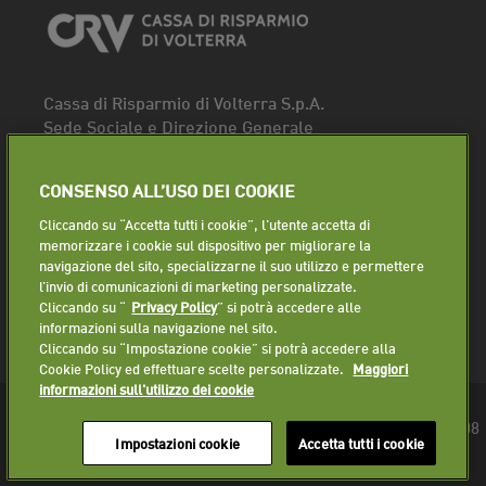
Cassa di Risparmio di Volterra S.p.A.
Sede Sociale e Direzione Generale
Piazza dei Priori, 16 - 56048 Volterra (PI)
Tel.
0588 91111
CONSENSO ALL’USO DEI COOKIE
Fax. 0588 86940
Cliccando su “Accetta tutti i cookie”, l'utente accetta di
Segui la pagina
memorizzare i cookie sul dispositivo per migliorare la
navigazione del sito, specializzarne il suo utilizzo e permettere
Lavora con noi
l’invio di comunicazioni di marketing personalizzate.
Cliccando su “
Privacy Policy
” si potrà accedere alle
informazioni sulla navigazione nel sito.
Cliccando su “Impostazione cookie” si potrà accedere alla
Cookie Policy ed effettuare scelte personalizzate.
Maggiori
informazioni sull'utilizzo dei cookie
© 2018 Cassa di Risparmio di Volterra S.p.A. - P.IVA 01225610508
Impostazioni cookie
Accetta tutti i cookie