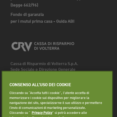
(legge 662/96)
Fondo di garanzia
per i mutui prima casa - Guida ABI
Cassa di Risparmio di Volterra S.p.A.
Sede Sociale e Direzione Generale
Piazza dei Priori, 16 - 56048 Volterra (PI)
Tel.
0588 91111
CONSENSO ALL’USO DEI COOKIE
Fax. 0588 86940
Cliccando su “Accetta tutti i cookie”, l'utente accetta di
Segui la pagina
memorizzare i cookie sul dispositivo per migliorare la
navigazione del sito, specializzarne il suo utilizzo e permettere
Lavora con noi
l’invio di comunicazioni di marketing personalizzate.
Cliccando su “
Privacy Policy
” si potrà accedere alle