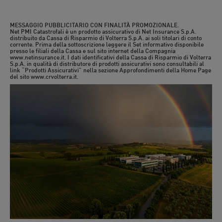
MESSAGGIO PUBBLICITARIO CON FINALITÀ PROMOZIONALE.
Net PMI Catastrofali è un prodotto assicurativo di Net Insurance S.p.A.
distribuito da Cassa di Risparmio di Volterra S.p.A. ai soli titolari di conto
corrente. Prima della sottoscrizione leggere il Set informativo disponibile
presso le filiali della Cassa e sul sito internet della Compagnia
www.netinsurance.it. I dati identificativi della Cassa di Risparmio di Volterra
S.p.A. in qualità di distributore di prodotti assicurativi sono consultabili al
link “Prodotti Assicurativi” nella sezione Approfondimenti della Home Page
del sito www.crvolterra.it.