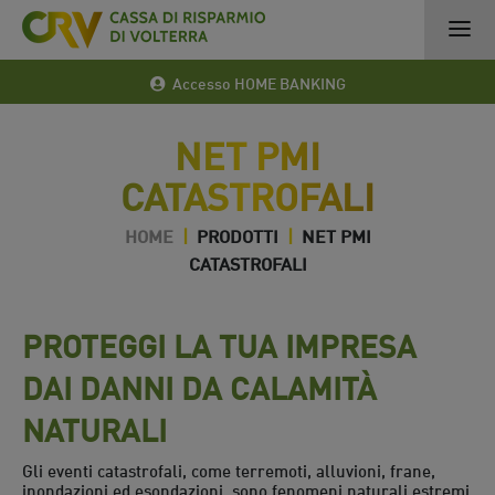
Accesso HOME BANKING
NET PMI
CATASTROFALI
HOME
|
PRODOTTI
|
NET PMI
CATASTROFALI
PROTEGGI LA TUA IMPRESA
DAI DANNI DA CALAMITÀ
NATURALI
Gli eventi catastrofali, come terremoti, alluvioni, frane,
inondazioni ed esondazioni, sono fenomeni naturali estremi