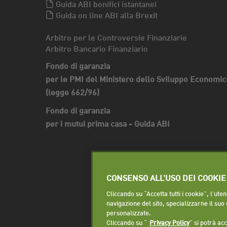
Guida ABI bonifici istantanei
Guida on line ABI alla Brexit
Arbitro per le Controversie Finanziarie
Arbitro Bancario Finanziario
Fondo di garanzia
per le PMI del Ministero dello Sviluppo Economic
(legge 662/96)
Fondo di garanzia
per i mutui prima casa - Guida ABI
CONSENSO ALL’USO DEI COOKIE
Cliccando su “Accetta tutti i cookie”, l'ut
navigazione del sito, specializzarne il suo
personalizzate.
Cliccando su “
Privacy Policy
” si potrà ac