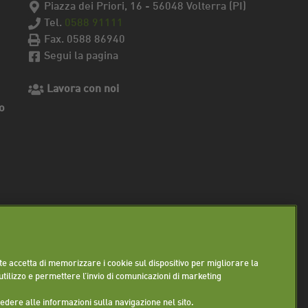
Piazza dei Priori, 16 - 56048 Volterra (PI)
Tel.
0588 91111
Fax. 0588 86940
Segui la pagina
Lavora con noi
o
ente accetta di memorizzare i cookie sul dispositivo per migliorare la
 utilizzo e permettere l’invio di comunicazioni di marketing
cedere alle informazioni sulla navigazione nel sito.