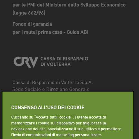
per le PMI del Ministero dello Sviluppo Economico
(legge 662/96)
Fondo di garanzia
per i mutui prima casa - Guida ABI
Cassa di Risparmio di Volterra S.p.A.
Sede Sociale e Direzione Generale
Piazza dei Priori, 16 - 56048 Volterra (PI)
Tel.
0588 91111
CONSENSO ALL’USO DEI COOKIE
Fax. 0588 86940
Cliccando su “Accetta tutti i cookie”, l'utente accetta di
Segui la pagina
memorizzare i cookie sul dispositivo per migliorare la
navigazione del sito, specializzarne il suo utilizzo e permettere
Lavora con noi
l’invio di comunicazioni di marketing personalizzate.