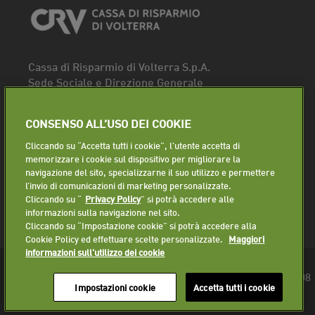
Cassa di Risparmio di Volterra S.p.A.
Sede Sociale e Direzione Generale
Piazza dei Priori, 16 - 56048 Volterra (PI)
Tel.
0588 91111
CONSENSO ALL’USO DEI COOKIE
Fax. 0588 86940
Cliccando su “Accetta tutti i cookie”, l'utente accetta di
Segui la pagina
memorizzare i cookie sul dispositivo per migliorare la
navigazione del sito, specializzarne il suo utilizzo e permettere
Lavora con noi
l’invio di comunicazioni di marketing personalizzate.
Cliccando su “
Privacy Policy
” si potrà accedere alle
informazioni sulla navigazione nel sito.
Cliccando su “Impostazione cookie” si potrà accedere alla
Cookie Policy ed effettuare scelte personalizzate.
Maggiori
informazioni sull'utilizzo dei cookie
© 2018 Cassa di Risparmio di Volterra S.p.A. - P.IVA 01225610508
Impostazioni cookie
Accetta tutti i cookie