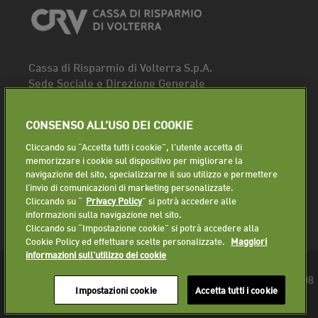
Cassa di Risparmio di Volterra S.p.A.
Sede Sociale e Direzione Generale
Piazza dei Priori, 16 - 56048 Volterra (PI)
Tel.
0588 91111
CONSENSO ALL’USO DEI COOKIE
Fax. 0588 86940
Cliccando su “Accetta tutti i cookie”, l'utente accetta di
Segui la pagina
memorizzare i cookie sul dispositivo per migliorare la
navigazione del sito, specializzarne il suo utilizzo e permettere
Lavora con noi
l’invio di comunicazioni di marketing personalizzate.
Cliccando su “
Privacy Policy
” si potrà accedere alle
informazioni sulla navigazione nel sito.
Cliccando su “Impostazione cookie” si potrà accedere alla
Cookie Policy ed effettuare scelte personalizzate.
Maggiori
informazioni sull'utilizzo dei cookie
© 2018 Cassa di Risparmio di Volterra S.p.A. - P.IVA 01225610508
Impostazioni cookie
Accetta tutti i cookie