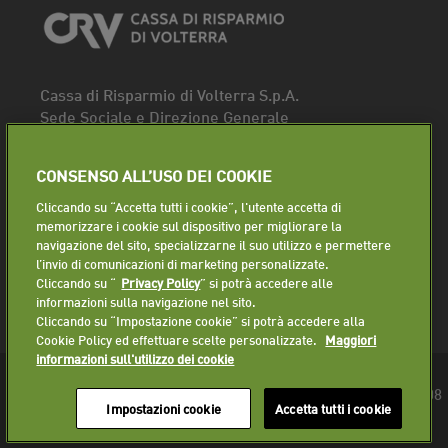
Cassa di Risparmio di Volterra S.p.A.
Sede Sociale e Direzione Generale
Piazza dei Priori, 16 - 56048 Volterra (PI)
Tel.
0588 91111
CONSENSO ALL’USO DEI COOKIE
Fax. 0588 86940
Cliccando su “Accetta tutti i cookie”, l'utente accetta di
Segui la pagina
memorizzare i cookie sul dispositivo per migliorare la
navigazione del sito, specializzarne il suo utilizzo e permettere
Lavora con noi
l’invio di comunicazioni di marketing personalizzate.
Cliccando su “
Privacy Policy
” si potrà accedere alle
informazioni sulla navigazione nel sito.
Cliccando su “Impostazione cookie” si potrà accedere alla
Cookie Policy ed effettuare scelte personalizzate.
Maggiori
informazioni sull'utilizzo dei cookie
© 2018 Cassa di Risparmio di Volterra S.p.A. - P.IVA 01225610508
Impostazioni cookie
Accetta tutti i cookie