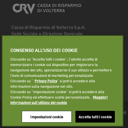
Cassa di Risparmio di Volterra S.p.A.
Sede Sociale e Direzione Generale
Piazza dei Priori, 16 - 56048 Volterra (PI)
Tel.
0588 91111
CONSENSO ALL’USO DEI COOKIE
Fax. 0588 86940
Cliccando su “Accetta tutti i cookie”, l'utente accetta di
Segui la pagina
memorizzare i cookie sul dispositivo per migliorare la
navigazione del sito, specializzarne il suo utilizzo e permettere
Lavora con noi
l’invio di comunicazioni di marketing personalizzate.
Cliccando su “
Privacy Policy
” si potrà accedere alle
informazioni sulla navigazione nel sito.
Cliccando su “Impostazione cookie” si potrà accedere alla
Cookie Policy ed effettuare scelte personalizzate.
Maggiori
informazioni sull'utilizzo dei cookie
© 2018 Cassa di Risparmio di Volterra S.p.A. - P.IVA 01225610508
Impostazioni cookie
Accetta tutti i cookie