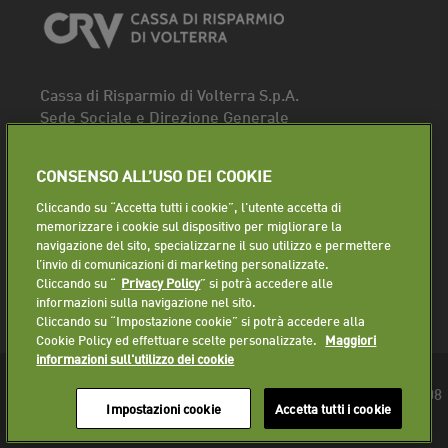
Cassa di Risparmio di Volterra S.p.A.
Sede Sociale e Direzione Generale
Piazza dei Priori, 16 - 56048 Volterra (PI)
Tel.
0588 91111
CONSENSO ALL’USO DEI COOKIE
Fax. 0588 86940
Cliccando su “Accetta tutti i cookie”, l'utente accetta di
Segui la pagina
memorizzare i cookie sul dispositivo per migliorare la
navigazione del sito, specializzarne il suo utilizzo e permettere
Lavora con noi
l’invio di comunicazioni di marketing personalizzate.
Cliccando su “
Privacy Policy
” si potrà accedere alle
informazioni sulla navigazione nel sito.
Cliccando su “Impostazione cookie” si potrà accedere alla
Cookie Policy ed effettuare scelte personalizzate.
Maggiori
informazioni sull'utilizzo dei cookie
© 2018 Cassa di Risparmio di Volterra S.p.A. - P.IVA 01225610508
Impostazioni cookie
Accetta tutti i cookie