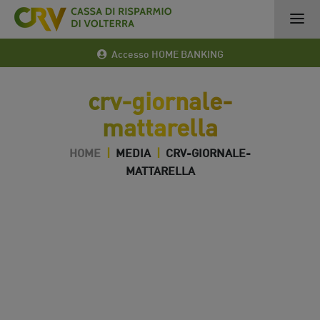
Accesso HOME BANKING
crv-giornale-
mattarella
HOME
|
MEDIA
|
CRV-GIORNALE-
MATTARELLA