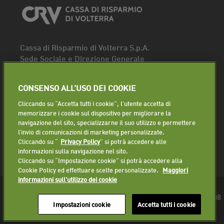
Cassa di Risparmio di Volterra S.p.A.
Sede Sociale e Direzione Generale
Piazza dei Priori, 16 - 56048 Volterra (PI)
Tel.
0588 91111
CONSENSO ALL’USO DEI COOKIE
Fax. 0588 86940
Cliccando su “Accetta tutti i cookie”, l'utente accetta di
Segui la pagina
memorizzare i cookie sul dispositivo per migliorare la
navigazione del sito, specializzarne il suo utilizzo e permettere
Lavora con noi
l’invio di comunicazioni di marketing personalizzate.
Cliccando su “
Privacy Policy
” si potrà accedere alle
informazioni sulla navigazione nel sito.
Cliccando su “Impostazione cookie” si potrà accedere alla
Cookie Policy ed effettuare scelte personalizzate.
Maggiori
informazioni sull'utilizzo dei cookie
© 2018 Cassa di Risparmio di Volterra S.p.A. - P.IVA 01225610508
Impostazioni cookie
Accetta tutti i cookie