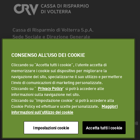
Cassa di Risparmio di Volterra S.p.A.
Sede Sociale e Direzione Generale
Piazza dei Priori, 16 - 56048 Volterra (PI)
Tel.
0588 91111
CONSENSO ALL’USO DEI COOKIE
Fax. 0588 86940
Cliccando su “Accetta tutti i cookie”, l'utente accetta di
Segui la pagina
memorizzare i cookie sul dispositivo per migliorare la
navigazione del sito, specializzarne il suo utilizzo e permettere
Lavora con noi
l’invio di comunicazioni di marketing personalizzate.
Cliccando su “
Privacy Policy
” si potrà accedere alle
informazioni sulla navigazione nel sito.
Cliccando su “Impostazione cookie” si potrà accedere alla
Cookie Policy ed effettuare scelte personalizzate.
Maggiori
informazioni sull'utilizzo dei cookie
© 2018 Cassa di Risparmio di Volterra S.p.A. - P.IVA 01225610508
Impostazioni cookie
Accetta tutti i cookie