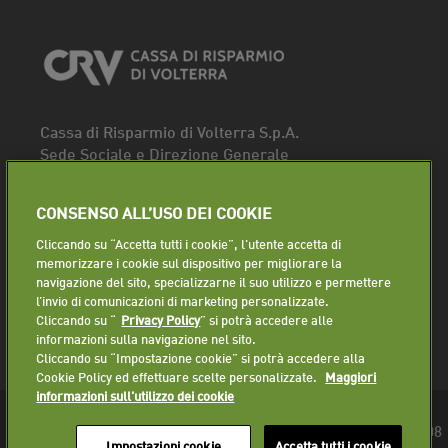
Cassa di Risparmio di Volterra S.p.A.
Sede Sociale e Direzione Generale
Piazza dei Priori, 16 - 56048 Volterra (PI)
Tel.
0588 91111
CONSENSO ALL’USO DEI COOKIE
Fax. 0588 86940
Cliccando su “Accetta tutti i cookie”, l'utente accetta di
Segui la pagina
memorizzare i cookie sul dispositivo per migliorare la
navigazione del sito, specializzarne il suo utilizzo e permettere
Lavora con noi
l’invio di comunicazioni di marketing personalizzate.
Cliccando su “
Privacy Policy
” si potrà accedere alle
informazioni sulla navigazione nel sito.
Cliccando su “Impostazione cookie” si potrà accedere alla
Cookie Policy ed effettuare scelte personalizzate.
Maggiori
informazioni sull'utilizzo dei cookie
© 2018 Cassa di Risparmio di Volterra S.p.A. - P.IVA 01225610508
Impostazioni cookie
Accetta tutti i cookie