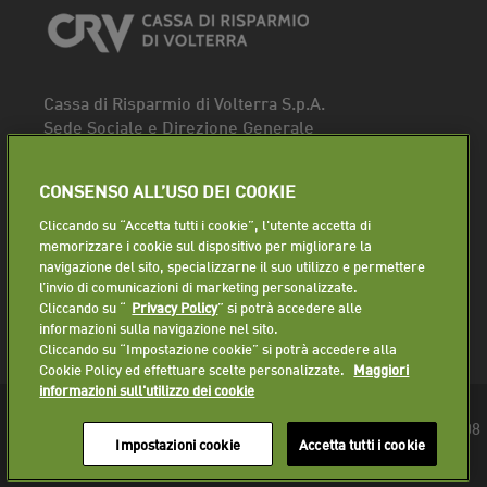
Cassa di Risparmio di Volterra S.p.A.
Sede Sociale e Direzione Generale
Piazza dei Priori, 16 - 56048 Volterra (PI)
Tel.
0588 91111
CONSENSO ALL’USO DEI COOKIE
Fax. 0588 86940
Cliccando su “Accetta tutti i cookie”, l'utente accetta di
Segui la pagina
memorizzare i cookie sul dispositivo per migliorare la
navigazione del sito, specializzarne il suo utilizzo e permettere
Lavora con noi
l’invio di comunicazioni di marketing personalizzate.
Cliccando su “
Privacy Policy
” si potrà accedere alle
informazioni sulla navigazione nel sito.
Cliccando su “Impostazione cookie” si potrà accedere alla
Cookie Policy ed effettuare scelte personalizzate.
Maggiori
informazioni sull'utilizzo dei cookie
© 2018 Cassa di Risparmio di Volterra S.p.A. - P.IVA 01225610508
Impostazioni cookie
Accetta tutti i cookie