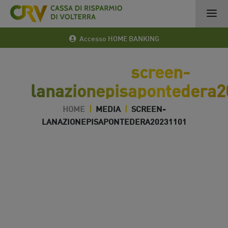
Accesso HOME BANKING
screen-
lanazionepisapontedera
HOME
|
MEDIA
|
SCREEN-
LANAZIONEPISAPONTEDERA20231101