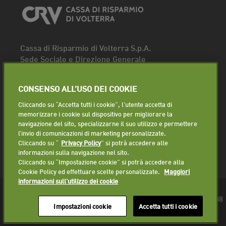
Cassa di Risparmio di Volterra S.p.A.
Sede Sociale e Direzione Generale
Piazza dei Priori, 16 - 56048 Volterra (PI)
Tel.
0588 91111
CONSENSO ALL’USO DEI COOKIE
Fax. 0588 86940
Cliccando su “Accetta tutti i cookie”, l'utente accetta di
Segui la pagina
memorizzare i cookie sul dispositivo per migliorare la
navigazione del sito, specializzarne il suo utilizzo e permettere
Lavora con noi
l’invio di comunicazioni di marketing personalizzate.
Cliccando su “
Privacy Policy
” si potrà accedere alle
informazioni sulla navigazione nel sito.
Cliccando su “Impostazione cookie” si potrà accedere alla
Cookie Policy ed effettuare scelte personalizzate.
Maggiori
informazioni sull'utilizzo dei cookie
© 2018 Cassa di Risparmio di Volterra S.p.A. - P.IVA 01225610508
Impostazioni cookie
Accetta tutti i cookie