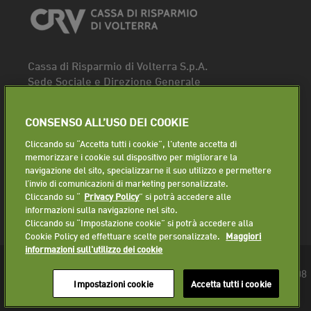
Cassa di Risparmio di Volterra S.p.A.
Sede Sociale e Direzione Generale
Piazza dei Priori, 16 - 56048 Volterra (PI)
Tel.
0588 91111
CONSENSO ALL’USO DEI COOKIE
Fax. 0588 86940
Cliccando su “Accetta tutti i cookie”, l'utente accetta di
Segui la pagina
memorizzare i cookie sul dispositivo per migliorare la
navigazione del sito, specializzarne il suo utilizzo e permettere
Lavora con noi
l’invio di comunicazioni di marketing personalizzate.
Cliccando su “
Privacy Policy
” si potrà accedere alle
informazioni sulla navigazione nel sito.
Cliccando su “Impostazione cookie” si potrà accedere alla
Cookie Policy ed effettuare scelte personalizzate.
Maggiori
informazioni sull'utilizzo dei cookie
© 2018 Cassa di Risparmio di Volterra S.p.A. - P.IVA 01225610508
Impostazioni cookie
Accetta tutti i cookie