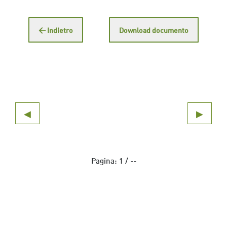
← Indietro
Download documento
◀
▶
Pagina:
1
/
--