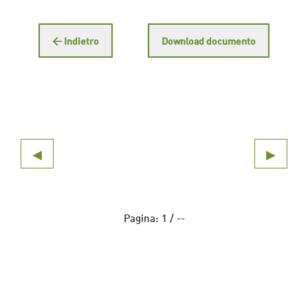
← Indietro
Download documento
◀
▶
Pagina:
1
/
--