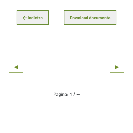
← Indietro
Download documento
◀
▶
Pagina:
1
/
--