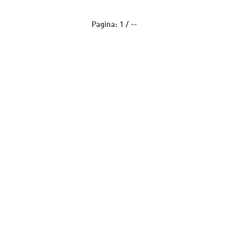
Pagina:
1
/
--