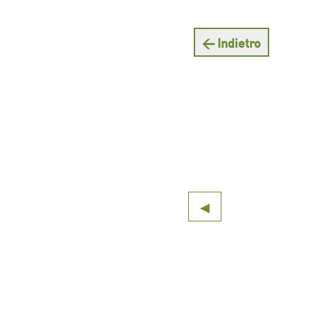
← Indietro
◀