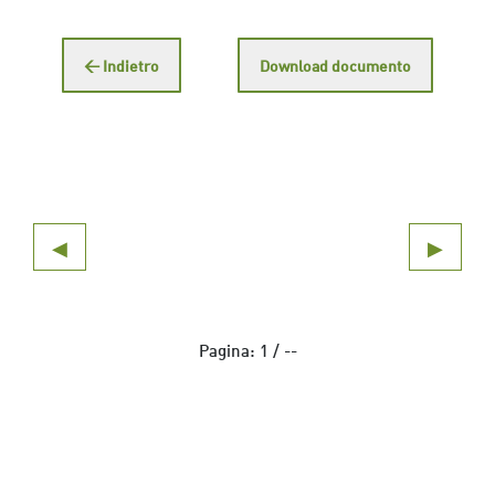
← Indietro
Download documento
◀
▶
Pagina:
1
/
--