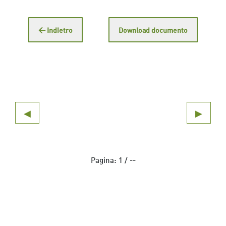
← Indietro
Download documento
◀
▶
Pagina:
1
/
--