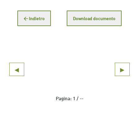
← Indietro
Download documento
◀
▶
Pagina:
1
/
--