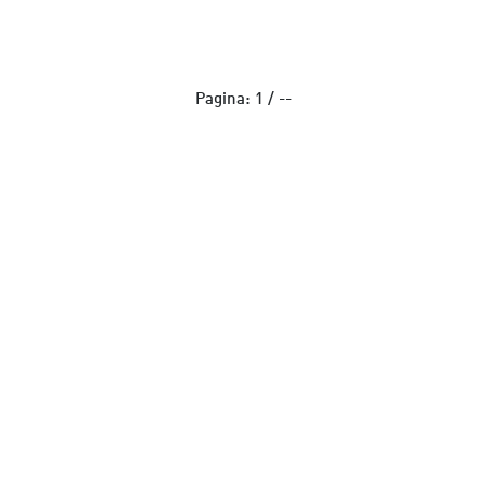
Pagina:
1
/
--